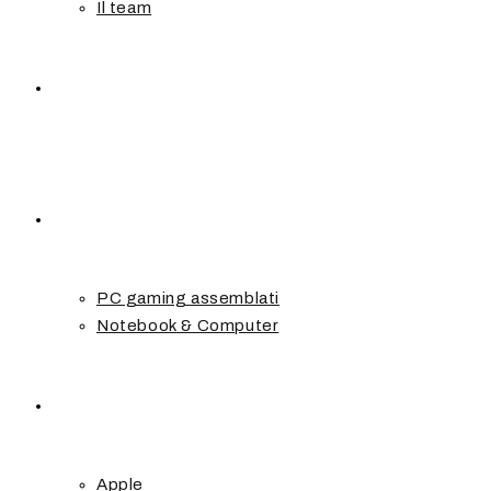
Il team
Tutti i prodotti
PC
PC gaming assemblati
Notebook & Computer
Smartphone
Apple