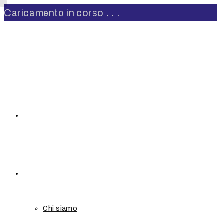
Caricamento in corso . . .
Salta
al
contenuto
Home
About
Chi siamo